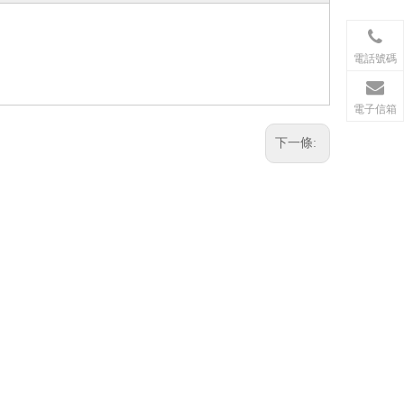
電話號碼
電子信箱
下一條: