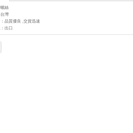
用螺絲
：台灣
：品質優良 ,交貨迅速
式：出口