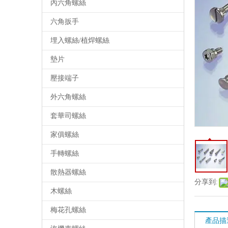
內六角螺絲
六角扳手
埋入螺絲/植焊螺絲
墊片
壓接端子
外六角螺絲
套華司螺絲
家俱螺絲
手轉螺絲
散熱器螺絲
分享到:
木螺絲
梅花孔螺絲
產品描