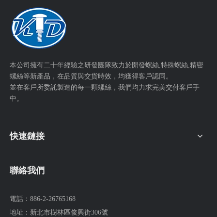
本公司擁有二十年經驗之研發團隊致力於開發螺絲,特殊螺絲,精密
螺絲等新產品，在品質與交貨時效，均獲得客戶認同。
並在客戶所委託製造的每一顆螺絲，我們均力求完美交付客戶手
中。
快速鏈接
聯絡我們
電話：
886-2-26765168
地址：
新北市樹林區俊興街306號