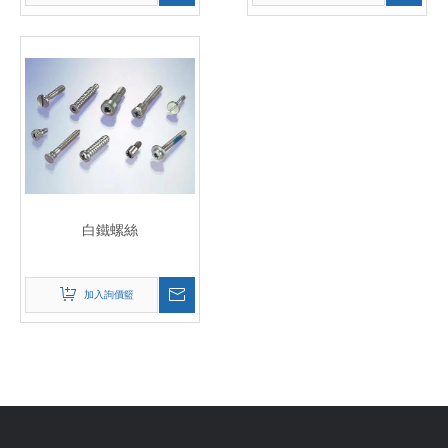
白鐵螺絲
加入詢價籃